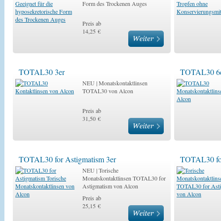
Form des Trockenen Auges
Preis ab
14,25 €
TOTAL30 3er
TOTAL30 6
NEU | Monatskontaktlinsen
TOTAL30 von Alcon
Preis ab
31,50 €
TOTAL30 for Astigmatism 3er
TOTAL30 for
NEU | Torische
Monatskontaktlinsen TOTAL30 for
Astigmatism von Alcon
Preis ab
25,15 €