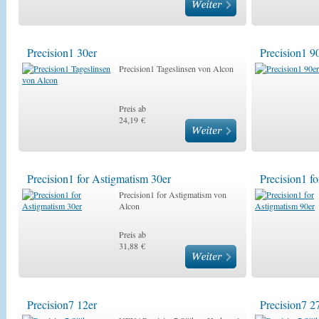
Precision1 30er
Precision1 9
Precision1 Tageslinsen von Alcon
Preis ab
24,19 €
Precision1 for Astigmatism 30er
Precision1 f
Precision1 for Astigmatism von
Alcon
Preis ab
31,88 €
Precision7 12er
Precision7 2