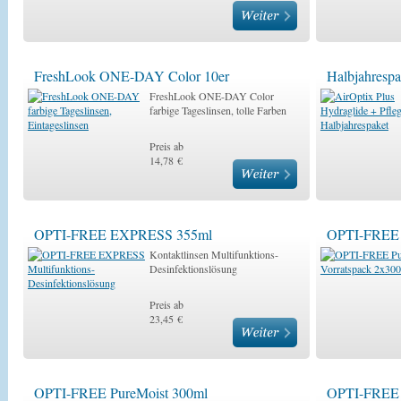
FreshLook ONE-DAY Color 10er
Halbjahrespa
FreshLook ONE-DAY Color
farbige Tageslinsen, tolle Farben
Preis ab
14,78 €
OPTI-FREE EXPRESS 355ml
OPTI-FREE 
Kontaktlinsen Multifunktions-
Desinfektionslösung
Preis ab
23,45 €
OPTI-FREE PureMoist 300ml
OPTI-FREE 