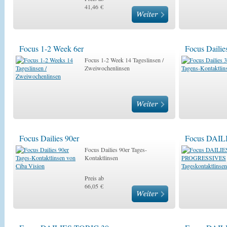
41,46 €
Focus 1-2 Week 6er
Focus Dailie
Focus 1-2 Week 14 Tageslinsen /
Zweiwochenlinsen
Focus Dailies 90er
Focus DAI
Focus Dailies 90er Tages-
Kontaktlinsen
Preis ab
66,05 €