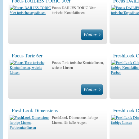
Focus DAILIES TORIC 30er
Focus DAIL
Focus DAILIES TORIC 30er
torische Kontaktlinsen
Focus Toric 6er
FreshLook C
Focus Toric torische Kontaktlinsen,
weiche Linsen
FreshLook Dimensions
FreshLook D
FreshLook Dimensions farbige
Linsen, für helle Augen