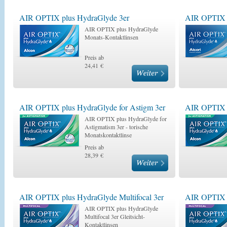
AIR OPTIX plus HydraGlyde 3er
AIR OPTIX p
AIR OPTIX plus HydraGlyde
Monats-Kontaktlinsen
Preis ab
24,41 €
AIR OPTIX plus HydraGlyde for Astigm 3er
AIR OPTIX p
AIR OPTIX plus HydraGlyde for
Astigmatism 3er - torische
Monatskontaktlinse
Preis ab
28,39 €
AIR OPTIX plus HydraGlyde Multifocal 3er
AIR OPTIX p
AIR OPTIX plus HydraGlyde
Multifocal 3er Gleitsicht-
Kontaktlinsen