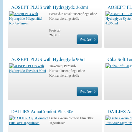
AOSEPT PLUS with Hydraglyde 360ml
AOSEPT PLU
Peroxid-Kontaktlinsenpflege ohne
Konservierungsstoffe
Preis ab
26,00 €
AOSEPT PLUS with Hydreglyde 90ml
Ciba Soft 1e
Travelset | Peroxid-
Kontaktlinsenpflege ohne
Konservierungsstoffe
DAILIES AquaComfort Plus 30er
DAILIES Aqu
Dailies AquaComfort Plus 30er
Tageslinsen