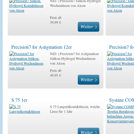
NEU | Precision7 Silikon-Hydrogel
Wochenlinsen von Alcon
Preis ab
39,99 €
Precision7 for Astigmatism 12er
Precision7 f
NEU | Precision7 for Astigmatism
Silikon-Hydrogel Wochenlinsen
von Alcon
Preis ab
49,95 €
S 75 1er
Systane CO
S 75 Langzeitkontaktlinsen, weiche
Linse für 1 Jahr