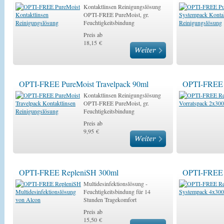
Kontaktlinsen Reinigungslösung
OPTI-FREE PureMoist, gr.
Feuchtigkeitsbindung
Preis ab
18,15 €
OPTI-FREE PureMoist Travelpack 90ml
OPTI-FREE 
Kontaktlinsen Reinigungslösung
OPTI-FREE PureMoist, gr.
Feuchtigkeitsbindung
Preis ab
9,95 €
OPTI-FREE RepleniSH 300ml
OPTI-FREE 
Multidesinfektionslösung -
Feuchtigkeitsbindung für 14
Stunden Tragekomfort
Preis ab
15,50 €