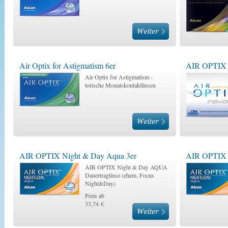
Air Optix for Astigmatism 6er
AIR OPTIX I
Air Optix for Astigmatism -
torische Monatskontaktlinsen
AIR OPTIX Night & Day Aqua 3er
AIR OPTIX 
AIR OPTIX Night & Day AQUA
Dauertraglinse (ehem. Focus
Night&Day)
Preis ab
33,74 €