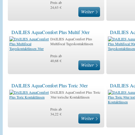
Preis ab
24,63 €
DAILIES AquaComfort Plus Multif 30er
DAILIES Aqu
DAILIES AquaComfort Plus
Multifocal Tageskontaktlinsen
Preis ab
40,68 €
DAILIES AquaComfort Plus Toric 30er
DAILIES Aqu
DAILIES AquaComfort Plus Toric
30er torische Kontaktlinsen
Preis ab
34,22 €