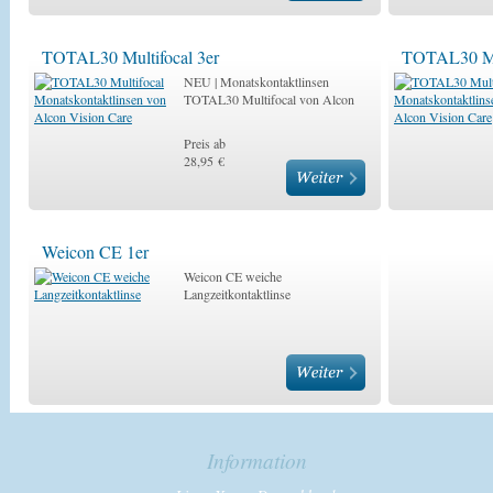
TOTAL30 Multifocal 3er
TOTAL30 Mul
NEU | Monatskontaktlinsen
TOTAL30 Multifocal von Alcon
Preis ab
28,95 €
Weicon CE 1er
Weicon CE weiche
Langzeitkontaktlinse
Information