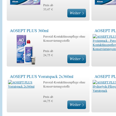
Preis ab
33,47 €
AOSEPT PLUS 360ml
AOSEPT PLU
Peroxid-Kontaktlinsenpflege ohne
Konservierungsstoffe
Preis ab
24,75 €
AOSEPT PLUS Vorratspack 2x360ml
AOSEPT PLU
Peroxid-Kontaktlinsenpflege ohne
Konservierungsstoffe
Preis ab
44,75 €