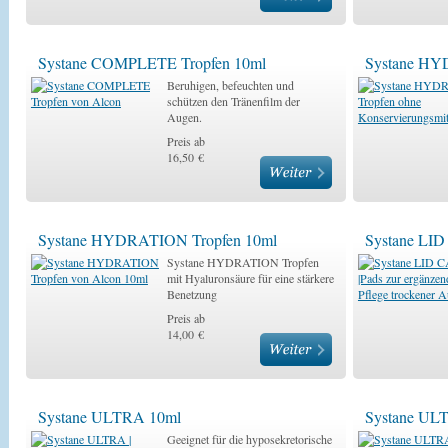
Systane COMPLETE Tropfen 10ml
Systane HY
Beruhigen, befeuchten und
schützen den Tränenfilm der
Augen.
Preis ab
16,50 €
Systane HYDRATION Tropfen 10ml
Systane LI
Systane HYDRATION Tropfen
mit Hyaluronsäure für eine stärkere
Benetzung
Preis ab
14,00 €
Systane ULTRA 10ml
Systane UL
Geeignet für die hyposekretorische