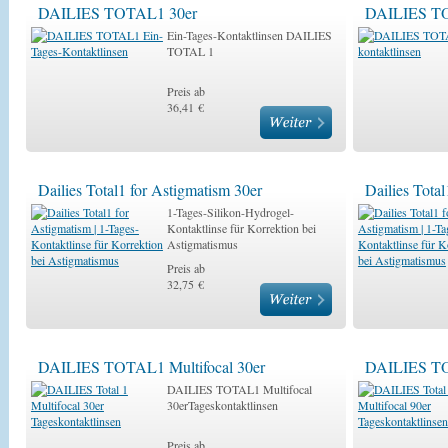
DAILIES TOTAL1 30er
DAILIES T
Ein-Tages-Kontaktlinsen DAILIES
TOTAL 1
Preis ab
36,41 €
Dailies Total1 for Astigmatism 30er
Dailies Tota
1-Tages-Silikon-Hydrogel-
Kontaktlinse für Korrektion bei
Astigmatismus
Preis ab
32,75 €
DAILIES TOTAL1 Multifocal 30er
DAILIES TO
DAILIES TOTAL1 Multifocal
30erTageskontaktlinsen
Preis ab