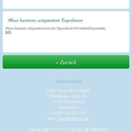
iWear harmony astigmatism Tageslinsen
iWear harmony astigmatism torische Tageslinsen Privatlabel/Eigenmarke
Info
« Zurück
Information
Linse-Xpres Deutschland
Manhagener Allee 79A
22926 Ahrensburg
Deutschland
Telefon: 04102 1223
Mail:
kontakt@linsen.de
USt-ID: DK57552751 | USt-ID: DE329632948