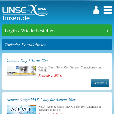
Login / Wiederbestellen
Torische Kontaktlinsen
Contact Day 1 Toric 32er
Contact Day 1 Toric 32er Eintages-Contactlinse von
Wöhlk
Preis ab 49,95 €
Acuvue Oasys MAX 1-day for Astigm 30er
NEU | Acuvue Oasys MAX 1-day for Astigmatism
Tageslinsen torisch