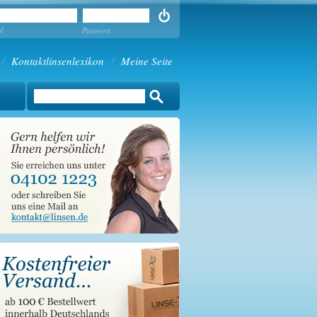
l
Passwort
/
Kontaktlinsenlexikon
/
Meine Seite