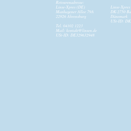
Retourenadresse:
Linse-Xpres (DE)
Linse-Xpres
Manhagener Allee 79A
DK-2750 Ba
22926 Ahrensburg
Dänemark
USt-ID: DK
Tel. 04102 1223
Mail:
kontakt@linsen.de
USt-ID: DE329632948