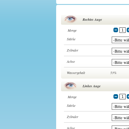
Rechtes Auge
Menge
Stärke
Zylinder
Achse
Wassergehalt
53%
Linkes Auge
Menge
Stärke
Zylinder
Achse