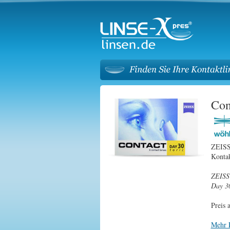
Con
ZEISS 
Kontak
ZEISS 
Day 30
Preis 
Mehr 