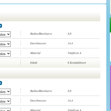
Radius/Basiskurve
8,6
Durchmesser
14,4
Material
Vitafilcon A
Inhalt
6 Kontaktlinsen
Radius/Basiskurve
8,6
Durchmesser
14,4
Material
Vitafilcon A