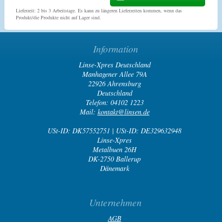
Lieferzeit: 2 bis 3 Arbeitstage. Es kann zu längeren Lieferzeiten kommen, wenn das
Produkt/die Produkte nicht auf Lager sind.
Information
Linse-Xpres Deutschland
Manhagener Allee 79A
22926 Ahrensburg
Deutschland
Telefon: 04102 1223
Mail:
kontakt@linsen.de
USt-ID: DK57552751 | USt-ID: DE329632948
Linse-Xpres
Metalbuen 26H
DK-2750 Ballerup
Dänemark
Unternehmen
AGB