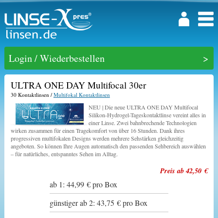
Login / Wiederbestellen
ULTRA ONE DAY Multifocal 30er
30 Kontaktlinsen /
Multifokal Kontaktlinsen
NEU | Die neue ULTRA ONE DAY Multifocal
Silikon-Hydrogel-Tageskontaktlinse vereint alles in
einer Linse. Zwei bahnbrechende Technologien
wirken zusammen für einen Tragekomfort von über 16 Stunden. Dank ihres
progressiven multifokalen Designs werden mehrere Sehstärken gleichzeitig
angeboten. So können Ihre Augen automatisch den passenden Sehbereich auswählen
– für natürliches, entspanntes Sehen im Alltag.
Preis ab 42,50 €
ab 1: 44,99 € pro Box
günstiger ab 2: 43,75 € pro Box